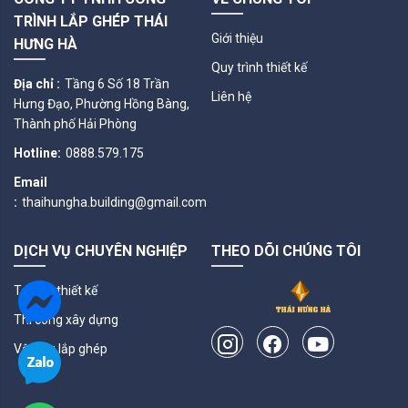
TRÌNH LẮP GHÉP THÁI
Giới thiệu
HƯNG HÀ
Quy trình thiết kế
Địa chỉ :
Tầng 6 Số 18 Trần
Liên hệ
Hưng Đạo, Phường Hồng Bàng,
Thành phố Hải Phòng
Hotline:
0888.579.175
Email
:
thaihungha.building@gmail.com
DỊCH VỤ CHUYÊN NGHIỆP
THEO DÕI CHÚNG TÔI
Tư vấn thiết kế
Thi công xây dựng
Vật liệu lắp ghép