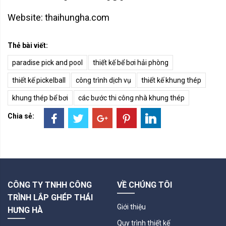
Website: thaihungha.com
Thẻ bài viết:
paradise pick and pool
thiết kế bể bơi hải phòng
thiết kế pickelball
công trình dịch vụ
thiết kế khung thép
khung thép bể bơi
các bước thi công nhà khung thép
Chia sẻ:
CÔNG TY TNHH CÔNG
VỀ CHÚNG TÔI
TRÌNH LẮP GHÉP THÁI
Giới thiệu
HƯNG HÀ
Quy trình thiết kế